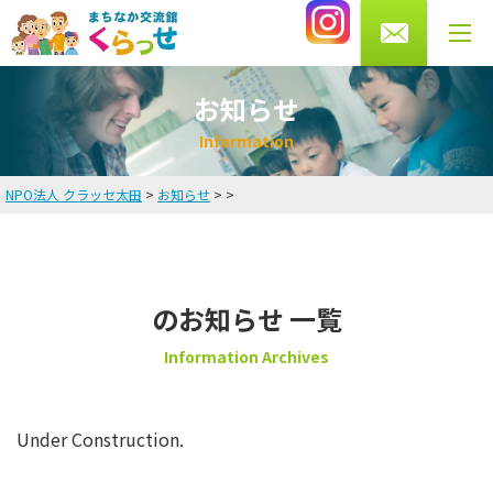
0276-56-4433
受付時間 月・水・木・金 10～13時/14～20時
土曜 9～16時まで（火・日曜休館）
お知らせ
I
n
f
o
r
m
a
t
i
o
n
NPO法人 クラッセ太田
>
お知らせ
>
>
HOME
お知らせ
のお知らせ 一覧
英会話教室
Information Archives
講師・スタッフ紹介
料金
Under Construction.
よくある質問