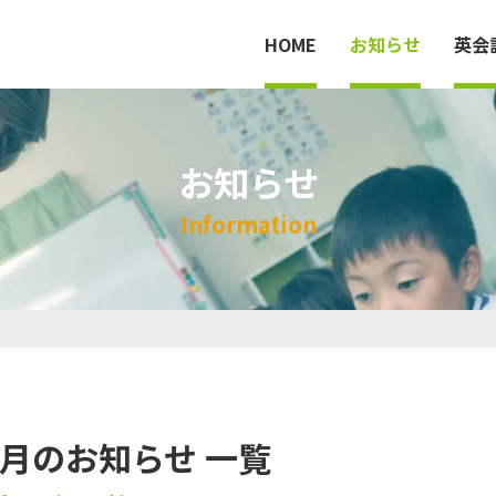
HOME
お知らせ
英会
お知らせ
HOME
I
n
f
o
r
m
a
t
i
o
n
英会話教室
料金
法人案内
年6月のお知らせ 一覧