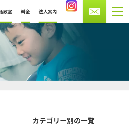
0276-56-4433
話教室
料金
法人案内
受付時間 月・水・木・金 10～13時/14～20時
土曜 9～16時まで（火・日曜休館）
お知らせ
講師・スタッフ紹介
よくある質問
プライバシーポリシー
カテゴリー別の一覧