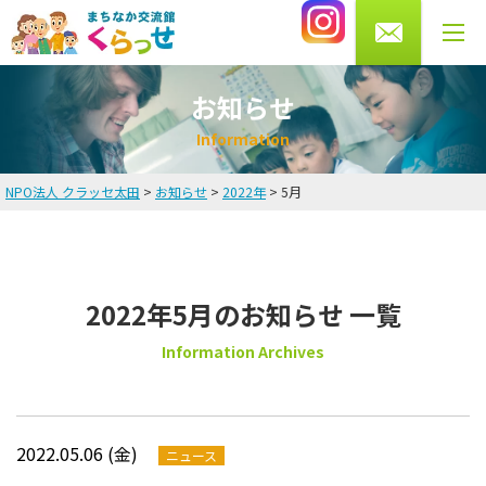
0276-56-4433
受付時間 月・水・木・金 10～13時/14～20時
土曜 9～16時まで（火・日曜休館）
お知らせ
I
n
f
o
r
m
a
t
i
o
n
NPO法人 クラッセ太田
>
お知らせ
>
2022年
>
5月
HOME
お知らせ
2022年5月のお知らせ 一覧
英会話教室
Information Archives
講師・スタッフ紹介
料金
2022.05.06 (金)
ニュース
よくある質問