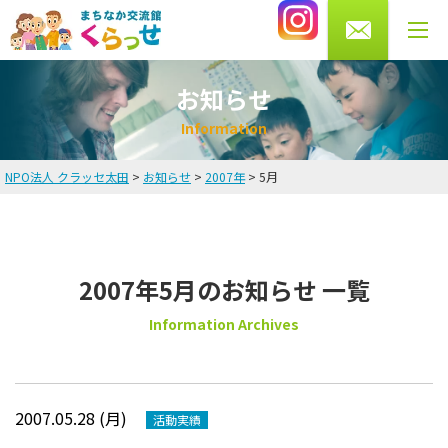
0276-56-4433
受付時間 月・水・木・金 10～13時/14～20時
土曜 9～16時まで（火・日曜休館）
お知らせ
I
n
f
o
r
m
a
t
i
o
n
NPO法人 クラッセ太田
>
お知らせ
>
2007年
>
5月
HOME
お知らせ
2007年5月のお知らせ 一覧
英会話教室
Information Archives
講師・スタッフ紹介
料金
2007.05.28 (月)
活動実績
よくある質問