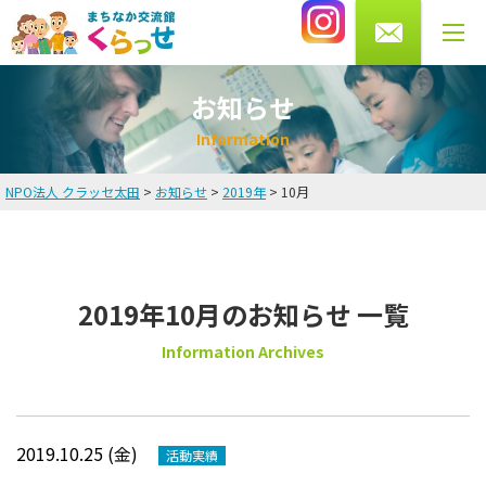
0276-56-4433
受付時間 月・水・木・金 10～13時/14～20時
土曜 9～16時まで（火・日曜休館）
お知らせ
I
n
f
o
r
m
a
t
i
o
n
NPO法人 クラッセ太田
>
お知らせ
>
2019年
>
10月
HOME
お知らせ
2019年10月のお知らせ 一覧
英会話教室
Information Archives
講師・スタッフ紹介
料金
2019.10.25 (金)
活動実績
よくある質問