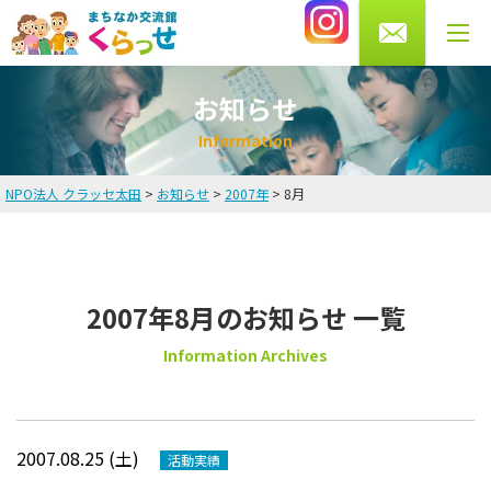
0276-56-4433
受付時間 月・水・木・金 10～13時/14～20時
土曜 9～16時まで（火・日曜休館）
お知らせ
I
n
f
o
r
m
a
t
i
o
n
NPO法人 クラッセ太田
>
お知らせ
>
2007年
>
8月
HOME
お知らせ
2007年8月のお知らせ 一覧
英会話教室
Information Archives
講師・スタッフ紹介
料金
2007.08.25 (土)
活動実績
よくある質問