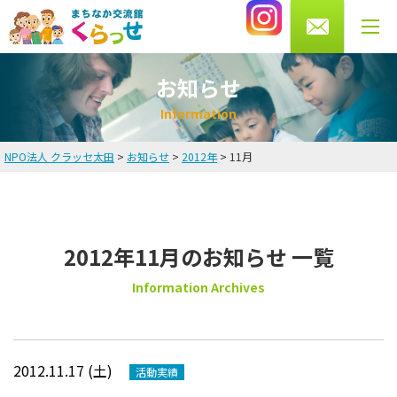
0276-56-4433
受付時間 月・水・木・金 10～13時/14～20時
土曜 9～16時まで（火・日曜休館）
お知らせ
I
n
f
o
r
m
a
t
i
o
n
NPO法人 クラッセ太田
>
お知らせ
>
2012年
>
11月
HOME
お知らせ
2012年11月のお知らせ 一覧
英会話教室
Information Archives
講師・スタッフ紹介
料金
2012.11.17 (土)
活動実績
よくある質問