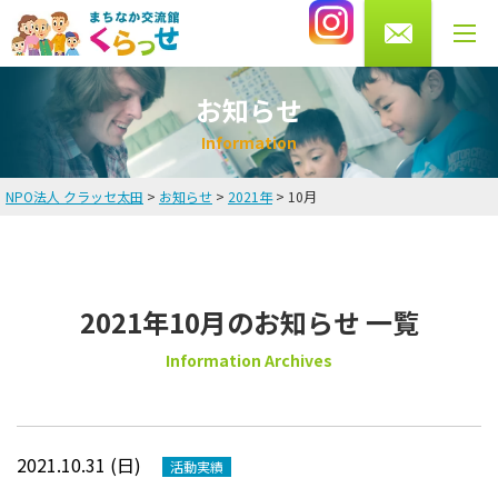
0276-56-4433
受付時間 月・水・木・金 10～13時/14～20時
土曜 9～16時まで（火・日曜休館）
お知らせ
I
n
f
o
r
m
a
t
i
o
n
NPO法人 クラッセ太田
>
お知らせ
>
2021年
>
10月
HOME
お知らせ
2021年10月のお知らせ 一覧
英会話教室
Information Archives
講師・スタッフ紹介
料金
2021.10.31 (日)
活動実績
よくある質問