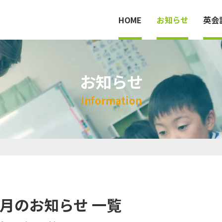
HOME
お知らせ
英会
お知らせ
HOME
I
n
f
o
r
m
a
t
i
o
n
英会話教室
料金
法人案内
年3月のお知らせ 一覧