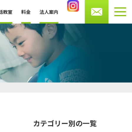
0276-56-4433
話教室
料金
法人案内
受付時間 月・水・木・金 10～13時/14～20時
土曜 9～16時まで（火・日曜休館）
お知らせ
講師・スタッフ紹介
よくある質問
プライバシーポリシー
カテゴリー別の一覧