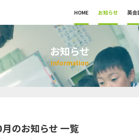
HOME
お知らせ
英会
お知らせ
HOME
I
n
f
o
r
m
a
t
i
o
n
英会話教室
料金
法人案内
10月のお知らせ 一覧