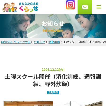
0276-56-4433
受付時間 月・水・木・金 10～13時/14～20時
土曜 9～16時まで（火・日曜休館）
お知らせ
I
n
f
o
r
m
a
t
i
o
n
NPO法人 クラッセ太田
>
お知らせ
>
活動実績
>
土曜スクール開催（消化訓練、通
HOME
お知らせ
英会話教室
2006.12.12(火)
土曜スクール開催（消化訓練、通報訓
講師・スタッフ紹介
練、野外炊飯）
料金
活動実績
よくある質問