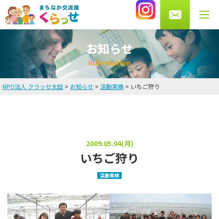
0276-56-4433
受付時間 月・水・木・金 10～13時/14～20時
土曜 9～16時まで（火・日曜休館）
お知らせ
I
n
f
o
r
m
a
t
i
o
n
NPO法人 クラッセ太田
>
お知らせ
>
活動実績
>
いちご狩り
HOME
お知らせ
英会話教室
2009.05.04(月)
いちご狩り
講師・スタッフ紹介
活動実績
料金
よくある質問