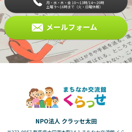
月・水・木・金 10～13時/14～20時
土曜 9～16時まで（火・日曜休館）
メールフォーム
NPO法人 クラッセ太田
〒373-0057 群馬県太田市本町14-1 まちなか交流館 くら