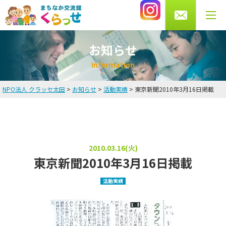
0276-56-4433
受付時間 月・水・木・金 10～13時/14～20時
土曜 9～16時まで（火・日曜休館）
お知らせ
I
n
f
o
r
m
a
t
i
o
n
NPO法人 クラッセ太田
>
お知らせ
>
活動実績
>
東京新聞2010年3月16日掲載
HOME
お知らせ
英会話教室
2010.03.16(火)
東京新聞2010年3月16日掲載
講師・スタッフ紹介
活動実績
料金
よくある質問