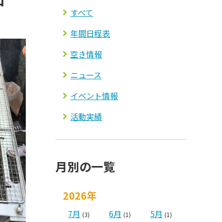
すべて
年間日程表
空き情報
ニュース
イベント情報
活動実績
月別の一覧
2026年
7月
6月
5月
(3)
(1)
(1)