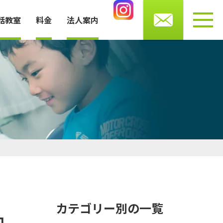
0276-56-4433
話教室
料金
法人案内
受付時間 月・水・木・金 10～13時/14～20時
土曜 9～16時まで（火・日曜休館）
お知らせ
講師・スタッフ紹介
よくある質問
プライバシーポリシー
カテゴリー別の一覧
加