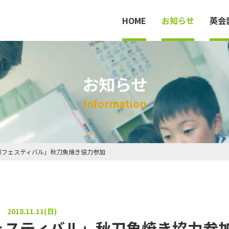
HOME
お知らせ
英会
お知らせ
HOME
I
n
f
o
r
m
a
t
i
o
n
英会話教室
料金
業祭フェスティバル」秋刀魚焼き協力参加
法人案内
2018.11.11(日)
フェスティバル」秋刀魚焼き協力参