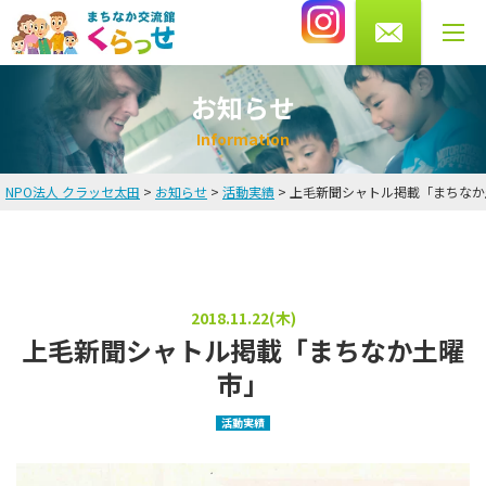
0276-56-4433
受付時間 月・水・木・金 10～13時/14～20時
土曜 9～16時まで（火・日曜休館）
お知らせ
I
n
f
o
r
m
a
t
i
o
n
NPO法人 クラッセ太田
>
お知らせ
>
活動実績
>
上毛新聞シャトル掲載「まちなか
HOME
お知らせ
英会話教室
2018.11.22(木)
上毛新聞シャトル掲載「まちなか土曜
講師・スタッフ紹介
市」
料金
活動実績
よくある質問